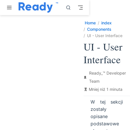
Przejdź do głównej treści
Home
index
Components
UI - User Interface
UI - User
Interface
Ready_™ Developer
Team
Mniej niż 1 minuta
W tej sekcji
zostały
opisane
podstawowe