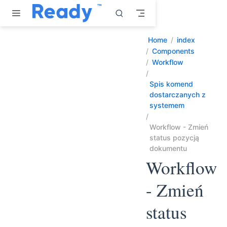
Przejdź do głównej treści
Home
index
Components
Workflow
Spis komend
dostarczanych z
systemem
Workflow - Zmień
status pozycją
dokumentu
Workflow
- Zmień
status