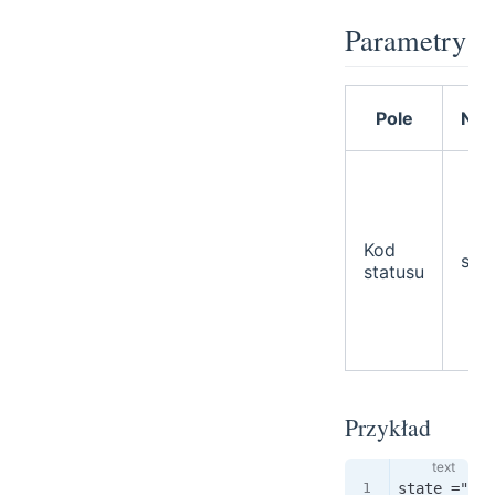
Parametry
Pole
Na
Kod
stat
statusu
Przykład