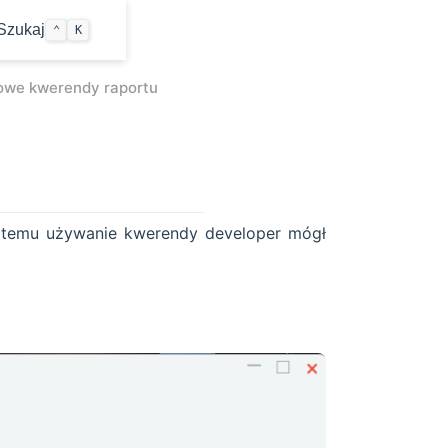
w window
Szukaj
⌃
K
owe kwerendy raportu
i temu używanie kwerendy developer mógł