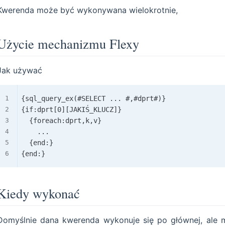
Kwerenda może być wykonywana wielokrotnie,
Użycie mechanizmu Flexy
Jak używać
{sql_query_ex(#SELECT ... #,#dprt#)}

{if:dprt[0][JAKIŚ_KLUCZ]}

  {foreach:dprt,k,v}

    ...

  {end:}

Kiedy wykonać
Domyślnie dana kwerenda wykonuje się po głównej, ale