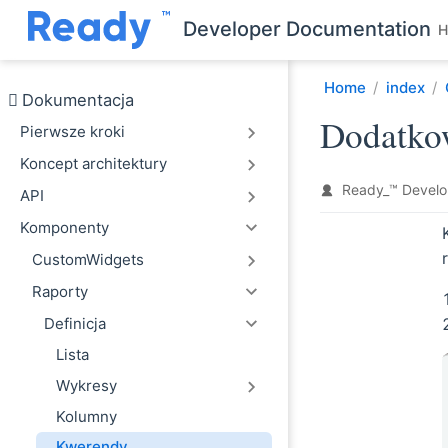
Przejdź do głównej treści
Developer Documentation
H
Home
index
Dokumentacja
Dodatko
Pierwsze kroki
Koncept architektury
Ready_™ Develo
API
Komponenty
CustomWidgets
Raporty
Definicja
Lista
Wykresy
Kolumny
Kwerendy