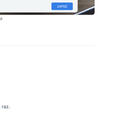
nd
 raz.