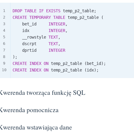
DROP
TABLE
IF
EXISTS
 temp_p2_table
;
CREATE
TEMPORARY
TABLE
 temp_p2_table 
(
    bet_id     
INTEGER
,
    idx        
INTEGER
,
    __rowstyle 
TEXT
,
    dscrpt     
TEXT
,
    dprtid     
INTEGER
)
;
CREATE
INDEX
ON
 temp_p2_table 
(
bet_id
)
;
CREATE
INDEX
ON
 temp_p2_table 
(
idx
)
;
Kwerenda tworząca funkcję SQL
Kwerenda pomocnicza
Kwerenda wstawiająca dane