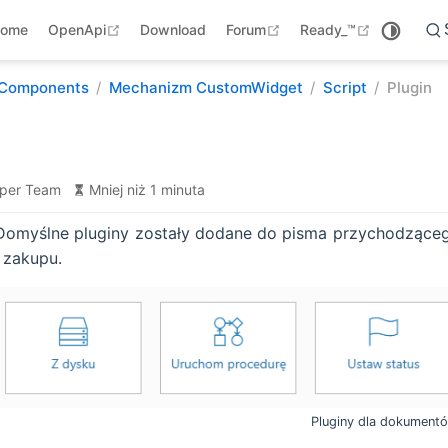
open in new window
open in new window
open in ne
ome
OpenApi
Download
Forum
Ready_™
Components
Mechanizm CustomWidget
Script
Plugin
per Team
Mniej niż 1 minuta
Domyślne pluginy zostały dodane do pisma przychodząceg
i zakupu.
Pluginy dla dokument