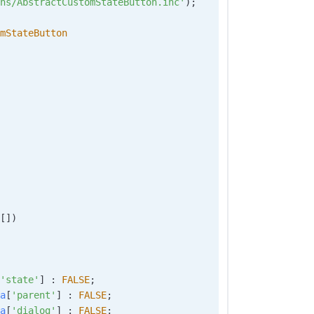
ns/AbstractCustomStateButton.inc'
)
;
mStateButton
[
]
)
'state'
]
:
FALSE
;
a
[
'parent'
]
:
FALSE
;
a
[
'dialog'
]
:
FALSE
;