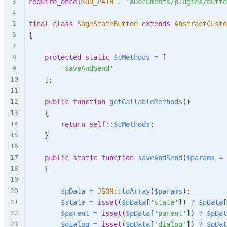
require_once
(
MOD_PATH
.
'ADocuments/plugins/butto
final
class
SageStateButton
extends
AbstractCusto
{
protected
static
$cMethods
=
[
'saveAndSend'
]
;
public
function
getCallableMethods
(
)
{
return
self
::
$cMethods
;
}
public
static
function
saveAndSend
(
$params
=
{
$pData
=
JSON
::
toArray
(
$params
)
;
$state
=
isset
(
$pData
[
'state'
]
)
?
$pData
[
$parent
=
isset
(
$pData
[
'parent'
]
)
?
$pDat
$dialog
=
isset
(
$pData
[
'dialog'
]
)
?
$pDat