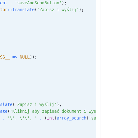
ent
.
'saveAndSendButton'
)
;
tor
::
translate
(
'Zapisz i wyślij'
)
;
SS__
=>
NULL
]
)
;
slate
(
'Zapisz i wyślij'
)
,
ate
(
'Kliknij aby zapisać dokument i wysłać'
)
,
.
'\', \'\', '
.
(
int
)
array_search
(
'saveAndSend'
,
self
: