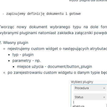
Wybór pluginu dla dokum
Tworząc nowy dokument wybranego typu na dole for
wybranymi pluginami natomiast zakładka załączniki powędr
Własny plugin
rejestrujemy custom widget o następujących atrybuta
typ - plugin
parametry - np.
miejsce użycia - document/button_plugin
po zarejestrowaniu custom widgetu o danym typie będ