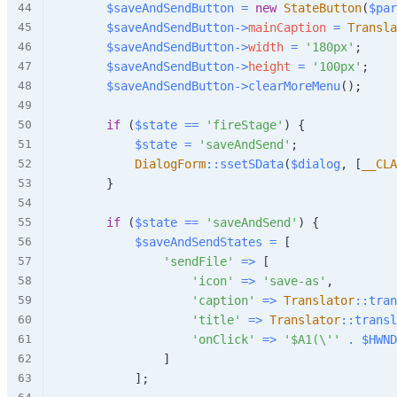
$saveAndSendButton
=
new
StateButton
(
$par
$saveAndSendButton
->
mainCaption
=
Transla
$saveAndSendButton
->
width
=
'180px'
;
$saveAndSendButton
->
height
=
'100px'
;
$saveAndSendButton
->
clearMoreMenu
(
)
;
if
(
$state
==
'fireStage'
)
{
$state
=
'saveAndSend'
;
DialogForm
::
ssetSData
(
$dialog
,
[
__CLA
}
if
(
$state
==
'saveAndSend'
)
{
$saveAndSendStates
=
[
'sendFile'
=>
[
'icon'
=>
'save-as'
,
'caption'
=>
Translator
::
tran
'title'
=>
Translator
::
transl
'onClick'
=>
'$A1(\''
.
$HWND
]
]
;