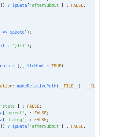
]
)
?
$pData
[
'afterSubmit'
]
:
FALSE
;
=>
$pData
]
)
;
it
.
'})()'
)
;
data
=
[
]
,
$toHtml
=
TRUE
)
ation
::
makeRelativePath
(
__FILE__
)
,
__CLASS__
)
;
'state'
]
:
FALSE
;
a
[
'parent'
]
:
FALSE
;
a
[
'dialog'
]
:
FALSE
;
]
)
?
$pData
[
'afterSubmit'
]
:
FALSE
;