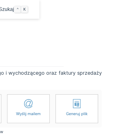
w window
Szukaj
⌃
K
o i wychodzącego oraz faktury sprzedaży
ów