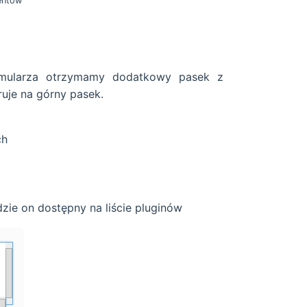
entów
mularza otrzymamy dodatkowy pasek z
uje na górny pasek.
ch
zie on dostępny na liście pluginów