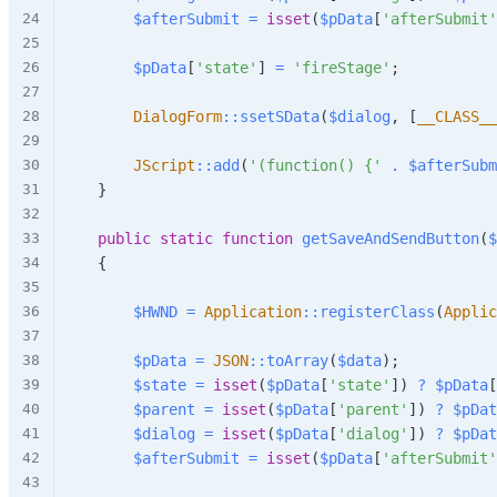
$afterSubmit
=
isset
(
$pData
[
'afterSubmit'
$pData
[
'state'
]
=
'fireStage'
;
DialogForm
::
ssetSData
(
$dialog
,
[
__CLASS__
JScript
::
add
(
'(function() {'
.
$afterSubm
}
public
static
function
getSaveAndSendButton
(
$
{
$HWND
=
Application
::
registerClass
(
Applic
$pData
=
JSON
::
toArray
(
$data
)
;
$state
=
isset
(
$pData
[
'state'
]
)
?
$pData
[
$parent
=
isset
(
$pData
[
'parent'
]
)
?
$pDat
$dialog
=
isset
(
$pData
[
'dialog'
]
)
?
$pDat
$afterSubmit
=
isset
(
$pData
[
'afterSubmit'